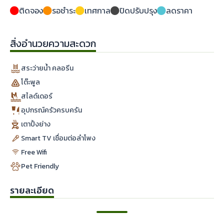
ติดจอง
รอชำระ
เทศกาล
ปิดปรับปรุง
ลดราคา
สิ่งอำนวยความสะดวก
สระว่ายน้ำ คลอรีน
โต๊ะพูล
สไลด์เดอร์
อุปกรณ์ครัวครบครัน
เตาปิ้งย่าง
Smart TV เชื่อมต่อลำโพง
Free Wifi
Pet Friendly
รายละเอียด