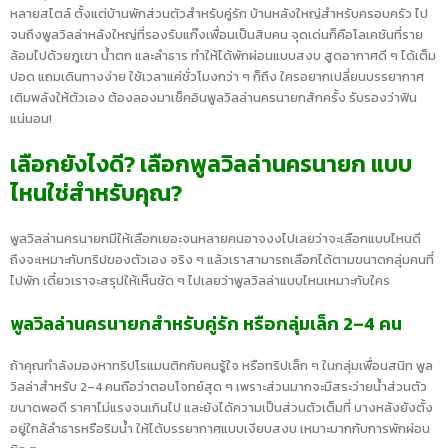
หลายสไตล์ ตั้งแต่บ้านพักส่วนตัวสำหรับคู่รัก บ้านหลังใหญ่สำหรับครอบครัว ไป
จนถึงพูลวิลล่าหลังใหญ่ที่รองรับแก๊งเพื่อนเป็นสิบคน จุดเด่นก็คือโลเคชันที่ราย
ล้อมไปด้วยภูเขา น้ำตก และลำธาร ทำให้ได้พักผ่อนแบบสงบ สูดอากาศดี ๆ ได้เต็ม
ปอด แถมเดินทางง่าย ใช้เวลาแค่ชั่วโมงกว่า ๆ ก็ถึง ใครอยากเปลี่ยนบรรยากาศ
เติมพลังให้ตัวเอง ต้องลองมาเช็คอินพูลวิลล่านครนายกสักครั้ง รับรองว่าฟิน
แน่นอน!
เลือกยังไงดี? เลือกพูลวิลล่านครนายก แบบ
ไหนใช่สำหรับคุณ?
พูลวิลล่านครนายกมีให้เลือกเยอะจนหลายคนอาจงงไปเลยว่าจะเลือกแบบไหนดี
ถึงจะเหมาะกับทริปของตัวเอง จริง ๆ แล้วเราสามารถเลือกได้ตามขนาดกลุ่มคนที่
ไปพัก เดี๋ยวเราจะสรุปให้เห็นชัด ๆ ไปเลยว่าพูลวิลล่าแบบไหนเหมาะกับใคร
พูลวิลล่านครนายกสำหรับคู่รัก หรือกลุ่มเล็ก 2–4 คน
ถ้าคุณกำลังมองหาทริปโรแมนติกกับคนรู้ใจ หรือทริปเล็ก ๆ ในกลุ่มเพื่อนสนิท พูล
วิลล่าสำหรับ 2–4 คนถือว่าตอบโจทย์สุด ๆ เพราะส่วนมากจะมีสระว่ายน้ำส่วนตัว
ขนาดพอดี ราคาไม่แรงจนเกินไป และยังได้ความเป็นส่วนตัวเต็มที่ บางหลังยังตั้ง
อยู่ใกล้ลำธารหรือริมน้ำ ให้ได้บรรยากาศแบบเงียบสงบ เหมาะมากกับการพักผ่อน