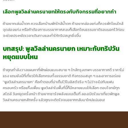
เลือกพูลวิลล่านครนายกให้ตรงกับกิจกรรมที่อยากทำ
ถ้าอยากเล่นน้ำตก ควรเลือกบ้านพักใกล้น้ำตก ถ้าอยากล่องแก่งก็ควรพักโซนใกล้
จุดล่องแก่ง หรือถ้าต้องการบรรยากาศสงบก็เลือกโซนธรรมชาติรอบนอกไว้ก่อน
จะช่วยประหยัดเวลาเดินทางและทำให้ทริปสนุกยิ่งขึ้น
บทสรุป: พูลวิลล่านครนายก เหมาะกับทริปวัน
หยุดแบบไหน
ถ้าคุณกำลังวางแผนหาที่พักผ่อนแบบสบาย ๆ ใกล้กรุงเทพฯ บรรยากาศดี ราคาไม่
แรง แถมยังมีที่เที่ยวให้เลือกครบทั้งธรรมชาติ กิจกรรมสนุก ๆ และอาหารอร่อย
“พูลวิลล่านครนายก” คือคำตอบที่น่าเก็บไว้ในลิสต์จริง ๆ ไม่ว่าจะไปกับแฟน
ครอบครัว หรือแก๊งเพื่อน พูลวิลล่าในพื้นที่นี้ก็มีหลายแบบให้เลือก ตอบโจทย์ทุก
สไตล์ วันหยุดครั้งหน้า ถ้าอยากชาร์จพลังแบบเต็มที่ ลองเปิดใจมาเที่ยวพักพูล
วิลล่านครนายกสักครั้ง แล้วคุณจะติดใจจนอยากกลับมาใหม่แน่นอน!