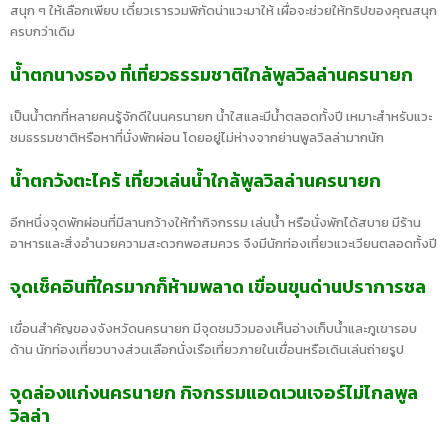
สนุก ๆ ให้เลือกเพียบ เดี๋ยวเรารวมพิกัดน่าแวะมาให้ เผื่อจะช่วยให้ทริปของคุณสนุก
ครบกว่าเดิม
น้ำตกนางรอง ที่เที่ยวธรรมชาติใกล้พูลวิลล่านครนายก
เป็นน้ำตกที่หลายคนรู้จักดีในนครนายก น้ำใสและมีน้ำตลอดทั้งปี เหมาะสำหรับแวะ
ชมธรรมชาติหรือหาที่นั่งพักผ่อน โดยอยู่ไม่ห่างจากย่านพูลวิลล่ามากนัก
น้ำตกวังตะไคร้ เที่ยวเล่นน้ำใกล้พูลวิลล่านครนายก
อีกหนึ่งจุดพักผ่อนที่มีลานกว้างให้ทำกิจกรรม เล่นน้ำ หรือนั่งพักได้สบาย มีร้าน
อาหารและสิ่งอำนวยความสะดวกพอสมควร จึงมีนักท่องเที่ยวแวะเวียนตลอดทั้งปี
จุดเช็คอินที่ใครมากก็ห้ามพลาด เขื่อนขุนด่านปราการชล
เขื่อนสำคัญของจังหวัดนครนายก มีจุดชมวิวมองเห็นอ่างเก็บน้ำและภูเขารอบ
ด้าน นักท่องเที่ยวบางส่วนเลือกนั่งเรือเที่ยวภายในเขื่อนหรือเดินเล่นถ่ายรูป
จุดล่องแก่งนครนายก กิจกรรมแอดเวนเจอร์ไม่ไกลพูล
วิลล่า