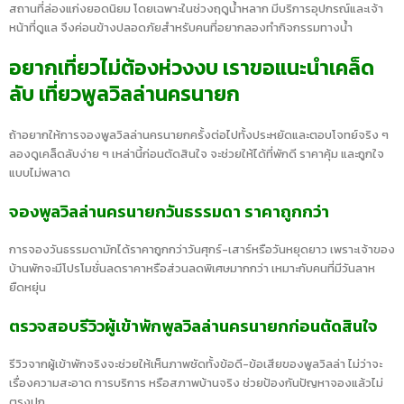
สถานที่ล่องแก่งยอดนิยม โดยเฉพาะในช่วงฤดูน้ำหลาก มีบริการอุปกรณ์และเจ้า
หน้าที่ดูแล จึงค่อนข้างปลอดภัยสำหรับคนที่อยากลองทำกิจกรรมทางน้ำ
อยากเที่ยวไม่ต้องห่วงงบ เราขอแนะนำเคล็ด
ลับ เที่ยวพูลวิลล่านครนายก
ถ้าอยากให้การจองพูลวิลล่านครนายกครั้งต่อไปทั้งประหยัดและตอบโจทย์จริง ๆ
ลองดูเคล็ดลับง่าย ๆ เหล่านี้ก่อนตัดสินใจ จะช่วยให้ได้ที่พักดี ราคาคุ้ม และถูกใจ
แบบไม่พลาด
จองพูลวิลล่านครนายกวันธรรมดา ราคาถูกกว่า
การจองวันธรรมดามักได้ราคาถูกกว่าวันศุกร์-เสาร์หรือวันหยุดยาว เพราะเจ้าของ
บ้านพักจะมีโปรโมชั่นลดราคาหรือส่วนลดพิเศษมากกว่า เหมาะกับคนที่มีวันลาห
ยืดหยุ่น
ตรวจสอบรีวิวผู้เข้าพักพูลวิลล่านครนายกก่อนตัดสินใจ
รีวิวจากผู้เข้าพักจริงจะช่วยให้เห็นภาพชัดทั้งข้อดี-ข้อเสียของพูลวิลล่า ไม่ว่าจะ
เรื่องความสะอาด การบริการ หรือสภาพบ้านจริง ช่วยป้องกันปัญหาจองแล้วไม่
ตรงปก