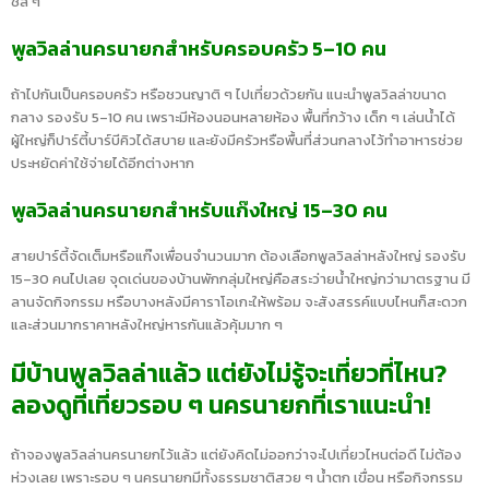
ชิล ๆ
พูลวิลล่านครนายกสำหรับครอบครัว 5–10 คน
ถ้าไปกันเป็นครอบครัว หรือชวนญาติ ๆ ไปเที่ยวด้วยกัน แนะนำพูลวิลล่าขนาด
กลาง รองรับ 5–10 คน เพราะมีห้องนอนหลายห้อง พื้นที่กว้าง เด็ก ๆ เล่นน้ำได้
ผู้ใหญ่ก็ปาร์ตี้บาร์บีคิวได้สบาย และยังมีครัวหรือพื้นที่ส่วนกลางไว้ทำอาหารช่วย
ประหยัดค่าใช้จ่ายได้อีกต่างหาก
พูลวิลล่านครนายกสำหรับแก๊งใหญ่ 15–30 คน
สายปาร์ตี้จัดเต็มหรือแก๊งเพื่อนจำนวนมาก ต้องเลือกพูลวิลล่าหลังใหญ่ รองรับ
15–30 คนไปเลย จุดเด่นของบ้านพักกลุ่มใหญ่คือสระว่ายน้ำใหญ่กว่ามาตรฐาน มี
ลานจัดกิจกรรม หรือบางหลังมีคาราโอเกะให้พร้อม จะสังสรรค์แบบไหนก็สะดวก
และส่วนมากราคาหลังใหญ่หารกันแล้วคุ้มมาก ๆ
มีบ้านพูลวิลล่าแล้ว แต่ยังไม่รู้จะเที่ยวที่ไหน?
ลองดูที่เที่ยวรอบ ๆ นครนายกที่เราแนะนำ!
ถ้าจองพูลวิลล่านครนายกไว้แล้ว แต่ยังคิดไม่ออกว่าจะไปเที่ยวไหนต่อดี ไม่ต้อง
ห่วงเลย เพราะรอบ ๆ นครนายกมีทั้งธรรมชาติสวย ๆ น้ำตก เขื่อน หรือกิจกรรม