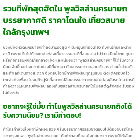
รวมที่พักสุดฮิตใน พูลวิลล่านครนายก
บรรยากาศดี ราคาโดนใจ เที่ยวสบาย
ใกล้กรุงเทพฯ
ช่วงนี้จังหวัดนครนายกกำลังมาแรงสุด ๆ ในหมู่นักท่องเที่ยว ทั้งคนไทยและต่าง
ชาติ เพราะเต็มไปด้วยแหล่งท่องเที่ยวธรรมชาติที่สวยงาม ไม่ว่าจะเป็นน้ำตก ภูเขา
หรือกิจกรรมผจญภัยกลางแจ้ง และแน่นอนว่า “พูลวิลล่านครนายก” ก็ได้รับความ
นิยมเพิ่มขึ้นอย่างมากในช่วงปีที่ผ่านมา ด้วยบรรยากาศส่วนตัว สระว่ายน้ำส่วนตัว
และทำเลที่เดินทางสะดวก จึงตอบโจทย์การพักผ่อนทุกรูปแบบ ตั้งแต่ครอบครัว
ใหญ่ แก๊งเพื่อน ไปจนถึงคู่รักที่อยากเปลี่ยนบรรยากาศแบบไม่ต้องขับรถไกล ใครที่
กำลังวางแผนทริปพักผ่อน ลองเก็บพูลวิลล่านครนายกไว้ในลิสต์ดูสักครั้ง รับรอง
ไม่ผิดหวัง
อยากจะรู้ใช่มั้ย ทำไมพูลวิลล่านครนายกถึงได้
รับความนิยม? เรามีคำตอบ!
ถ้าใครกำลังเล็งหาที่พักผ่อนสวย ๆ ในบรรยากาศธรรมชาติแบบไม่ต้องขับรถไกล
จากกรุงเทพฯ “พูลวิลล่านครนายก” คือคำตอบที่ตอบโจทย์มาก ๆ เพราะมีให้เลือก