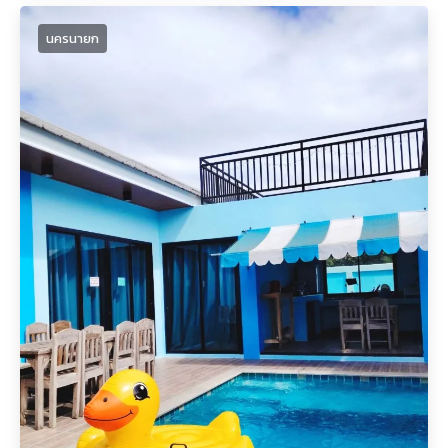
นครนายก