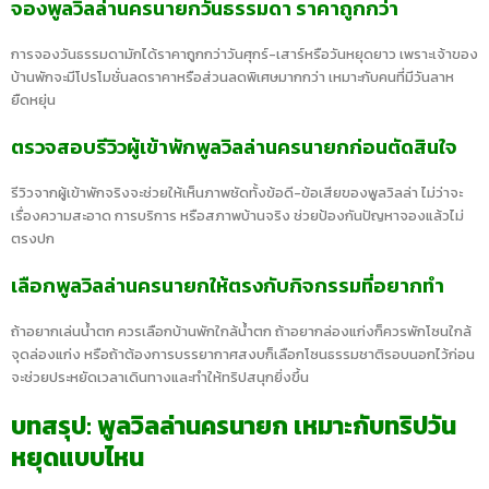
จองพูลวิลล่านครนายกวันธรรมดา ราคาถูกกว่า
การจองวันธรรมดามักได้ราคาถูกกว่าวันศุกร์-เสาร์หรือวันหยุดยาว เพราะเจ้าของ
บ้านพักจะมีโปรโมชั่นลดราคาหรือส่วนลดพิเศษมากกว่า เหมาะกับคนที่มีวันลาห
ยืดหยุ่น
ตรวจสอบรีวิวผู้เข้าพักพูลวิลล่านครนายกก่อนตัดสินใจ
รีวิวจากผู้เข้าพักจริงจะช่วยให้เห็นภาพชัดทั้งข้อดี-ข้อเสียของพูลวิลล่า ไม่ว่าจะ
เรื่องความสะอาด การบริการ หรือสภาพบ้านจริง ช่วยป้องกันปัญหาจองแล้วไม่
ตรงปก
เลือกพูลวิลล่านครนายกให้ตรงกับกิจกรรมที่อยากทำ
ถ้าอยากเล่นน้ำตก ควรเลือกบ้านพักใกล้น้ำตก ถ้าอยากล่องแก่งก็ควรพักโซนใกล้
จุดล่องแก่ง หรือถ้าต้องการบรรยากาศสงบก็เลือกโซนธรรมชาติรอบนอกไว้ก่อน
จะช่วยประหยัดเวลาเดินทางและทำให้ทริปสนุกยิ่งขึ้น
บทสรุป: พูลวิลล่านครนายก เหมาะกับทริปวัน
หยุดแบบไหน