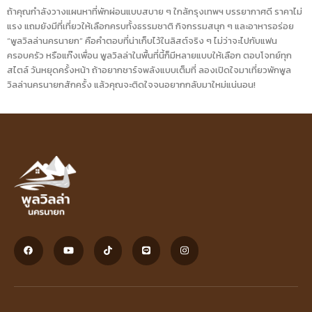
ถ้าคุณกำลังวางแผนหาที่พักผ่อนแบบสบาย ๆ ใกล้กรุงเทพฯ บรรยากาศดี ราคาไม่
แรง แถมยังมีที่เที่ยวให้เลือกครบทั้งธรรมชาติ กิจกรรมสนุก ๆ และอาหารอร่อย
“พูลวิลล่านครนายก” คือคำตอบที่น่าเก็บไว้ในลิสต์จริง ๆ ไม่ว่าจะไปกับแฟน
ครอบครัว หรือแก๊งเพื่อน พูลวิลล่าในพื้นที่นี้ก็มีหลายแบบให้เลือก ตอบโจทย์ทุก
สไตล์ วันหยุดครั้งหน้า ถ้าอยากชาร์จพลังแบบเต็มที่ ลองเปิดใจมาเที่ยวพักพูล
วิลล่านครนายกสักครั้ง แล้วคุณจะติดใจจนอยากกลับมาใหม่แน่นอน!