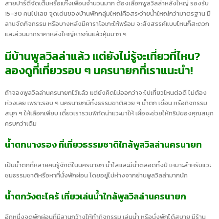
สายปาร์ตี้จัดเต็มหรือแก๊งเพื่อนจำนวนมาก ต้องเลือกพูลวิลล่าหลังใหญ่ รองรับ
15–30 คนไปเลย จุดเด่นของบ้านพักกลุ่มใหญ่คือสระว่ายน้ำใหญ่กว่ามาตรฐาน มี
ลานจัดกิจกรรม หรือบางหลังมีคาราโอเกะให้พร้อม จะสังสรรค์แบบไหนก็สะดวก
และส่วนมากราคาหลังใหญ่หารกันแล้วคุ้มมาก ๆ
มีบ้านพูลวิลล่าแล้ว แต่ยังไม่รู้จะเที่ยวที่ไหน?
ลองดูที่เที่ยวรอบ ๆ นครนายกที่เราแนะนำ!
ถ้าจองพูลวิลล่านครนายกไว้แล้ว แต่ยังคิดไม่ออกว่าจะไปเที่ยวไหนต่อดี ไม่ต้อง
ห่วงเลย เพราะรอบ ๆ นครนายกมีทั้งธรรมชาติสวย ๆ น้ำตก เขื่อน หรือกิจกรรม
สนุก ๆ ให้เลือกเพียบ เดี๋ยวเรารวมพิกัดน่าแวะมาให้ เผื่อจะช่วยให้ทริปของคุณสนุก
ครบกว่าเดิม
น้ำตกนางรอง ที่เที่ยวธรรมชาติใกล้พูลวิลล่านครนายก
เป็นน้ำตกที่หลายคนรู้จักดีในนครนายก น้ำใสและมีน้ำตลอดทั้งปี เหมาะสำหรับแวะ
ชมธรรมชาติหรือหาที่นั่งพักผ่อน โดยอยู่ไม่ห่างจากย่านพูลวิลล่ามากนัก
น้ำตกวังตะไคร้ เที่ยวเล่นน้ำใกล้พูลวิลล่านครนายก
อีกหนึ่งจุดพักผ่อนที่มีลานกว้างให้ทำกิจกรรม เล่นน้ำ หรือนั่งพักได้สบาย มีร้าน