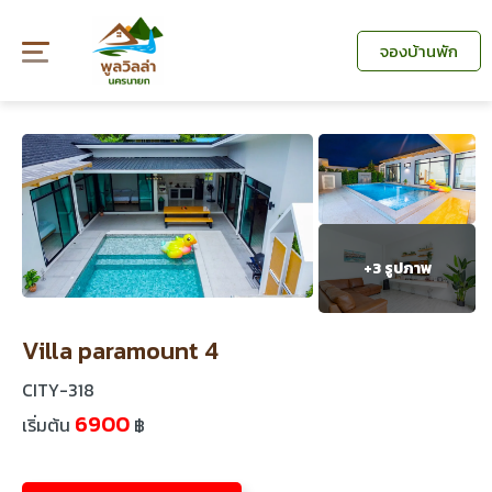
Skip
to
จองบ้านพัก
content
+
3 รูปภาพ
Villa paramount 4
CITY-318
6900
เริ่มต้น
฿