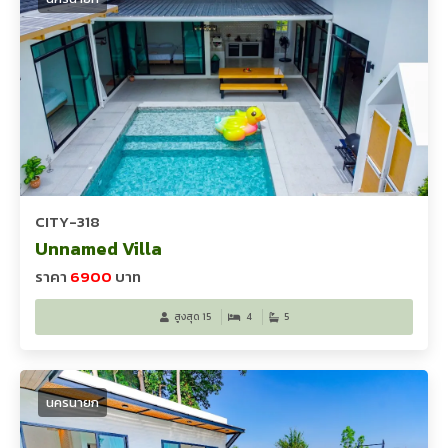
CITY-318
Unnamed Villa
ราคา
6900
บาท
สูงสุด 15
4
5
นครนายก