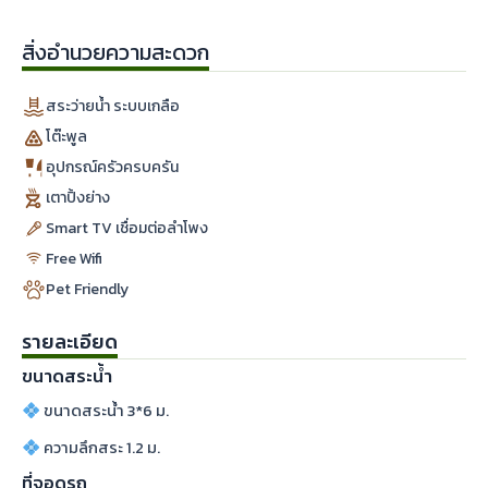
สิ่งอำนวยความสะดวก
สระว่ายน้ำ ระบบเกลือ
โต๊ะพูล
อุปกรณ์ครัวครบครัน
เตาปิ้งย่าง
Smart TV เชื่อมต่อลำโพง
Free Wifi
Pet Friendly
รายละเอียด
ขนาดสระน้ำ
ขนาดสระน้ำ 3*6 ม.
ความลึกสระ 1.2 ม.
ที่จอดรถ