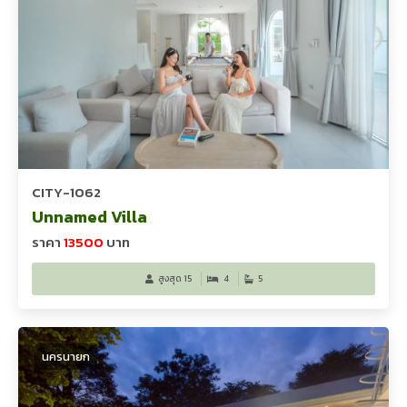
CITY-1062
Unnamed Villa
ราคา
13500
บาท
สูงสุด 15
4
5
นครนายก