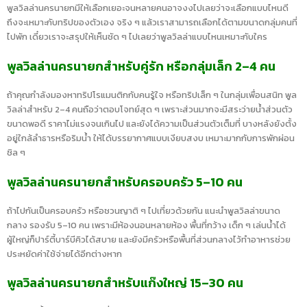
พูลวิลล่านครนายกมีให้เลือกเยอะจนหลายคนอาจงงไปเลยว่าจะเลือกแบบไหนดี
ถึงจะเหมาะกับทริปของตัวเอง จริง ๆ แล้วเราสามารถเลือกได้ตามขนาดกลุ่มคนที่
ไปพัก เดี๋ยวเราจะสรุปให้เห็นชัด ๆ ไปเลยว่าพูลวิลล่าแบบไหนเหมาะกับใคร
พูลวิลล่านครนายกสำหรับคู่รัก หรือกลุ่มเล็ก 2–4 คน
ถ้าคุณกำลังมองหาทริปโรแมนติกกับคนรู้ใจ หรือทริปเล็ก ๆ ในกลุ่มเพื่อนสนิท พูล
วิลล่าสำหรับ 2–4 คนถือว่าตอบโจทย์สุด ๆ เพราะส่วนมากจะมีสระว่ายน้ำส่วนตัว
ขนาดพอดี ราคาไม่แรงจนเกินไป และยังได้ความเป็นส่วนตัวเต็มที่ บางหลังยังตั้ง
อยู่ใกล้ลำธารหรือริมน้ำ ให้ได้บรรยากาศแบบเงียบสงบ เหมาะมากกับการพักผ่อน
ชิล ๆ
พูลวิลล่านครนายกสำหรับครอบครัว 5–10 คน
ถ้าไปกันเป็นครอบครัว หรือชวนญาติ ๆ ไปเที่ยวด้วยกัน แนะนำพูลวิลล่าขนาด
กลาง รองรับ 5–10 คน เพราะมีห้องนอนหลายห้อง พื้นที่กว้าง เด็ก ๆ เล่นน้ำได้
ผู้ใหญ่ก็ปาร์ตี้บาร์บีคิวได้สบาย และยังมีครัวหรือพื้นที่ส่วนกลางไว้ทำอาหารช่วย
ประหยัดค่าใช้จ่ายได้อีกต่างหาก
พูลวิลล่านครนายกสำหรับแก๊งใหญ่ 15–30 คน