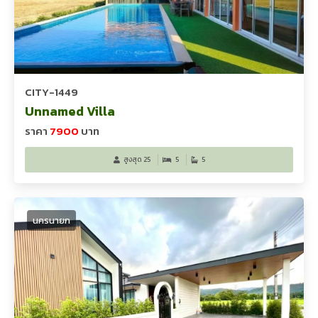
CITY-1449
Unnamed Villa
ราคา
7900
บาท
สูงสุด 25
5
5
นครนายก