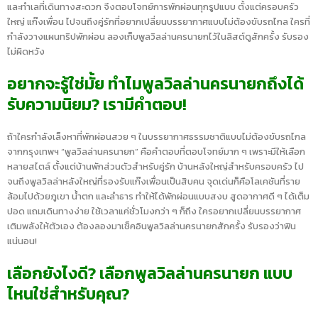
และทำเลที่เดินทางสะดวก จึงตอบโจทย์การพักผ่อนทุกรูปแบบ ตั้งแต่ครอบครัว
ใหญ่ แก๊งเพื่อน ไปจนถึงคู่รักที่อยากเปลี่ยนบรรยากาศแบบไม่ต้องขับรถไกล ใครที่
กำลังวางแผนทริปพักผ่อน ลองเก็บพูลวิลล่านครนายกไว้ในลิสต์ดูสักครั้ง รับรอง
ไม่ผิดหวัง
อยากจะรู้ใช่มั้ย ทำไมพูลวิลล่านครนายกถึงได้
รับความนิยม? เรามีคำตอบ!
ถ้าใครกำลังเล็งหาที่พักผ่อนสวย ๆ ในบรรยากาศธรรมชาติแบบไม่ต้องขับรถไกล
จากกรุงเทพฯ “พูลวิลล่านครนายก” คือคำตอบที่ตอบโจทย์มาก ๆ เพราะมีให้เลือก
หลายสไตล์ ตั้งแต่บ้านพักส่วนตัวสำหรับคู่รัก บ้านหลังใหญ่สำหรับครอบครัว ไป
จนถึงพูลวิลล่าหลังใหญ่ที่รองรับแก๊งเพื่อนเป็นสิบคน จุดเด่นก็คือโลเคชันที่ราย
ล้อมไปด้วยภูเขา น้ำตก และลำธาร ทำให้ได้พักผ่อนแบบสงบ สูดอากาศดี ๆ ได้เต็ม
ปอด แถมเดินทางง่าย ใช้เวลาแค่ชั่วโมงกว่า ๆ ก็ถึง ใครอยากเปลี่ยนบรรยากาศ
เติมพลังให้ตัวเอง ต้องลองมาเช็คอินพูลวิลล่านครนายกสักครั้ง รับรองว่าฟิน
แน่นอน!
เลือกยังไงดี? เลือกพูลวิลล่านครนายก แบบ
ไหนใช่สำหรับคุณ?