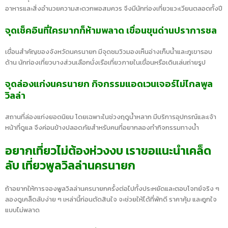
อาหารและสิ่งอำนวยความสะดวกพอสมควร จึงมีนักท่องเที่ยวแวะเวียนตลอดทั้งปี
จุดเช็คอินที่ใครมากก็ห้ามพลาด เขื่อนขุนด่านปราการชล
เขื่อนสำคัญของจังหวัดนครนายก มีจุดชมวิวมองเห็นอ่างเก็บน้ำและภูเขารอบ
ด้าน นักท่องเที่ยวบางส่วนเลือกนั่งเรือเที่ยวภายในเขื่อนหรือเดินเล่นถ่ายรูป
จุดล่องแก่งนครนายก กิจกรรมแอดเวนเจอร์ไม่ไกลพูล
วิลล่า
สถานที่ล่องแก่งยอดนิยม โดยเฉพาะในช่วงฤดูน้ำหลาก มีบริการอุปกรณ์และเจ้า
หน้าที่ดูแล จึงค่อนข้างปลอดภัยสำหรับคนที่อยากลองทำกิจกรรมทางน้ำ
อยากเที่ยวไม่ต้องห่วงงบ เราขอแนะนำเคล็ด
ลับ เที่ยวพูลวิลล่านครนายก
ถ้าอยากให้การจองพูลวิลล่านครนายกครั้งต่อไปทั้งประหยัดและตอบโจทย์จริง ๆ
ลองดูเคล็ดลับง่าย ๆ เหล่านี้ก่อนตัดสินใจ จะช่วยให้ได้ที่พักดี ราคาคุ้ม และถูกใจ
แบบไม่พลาด