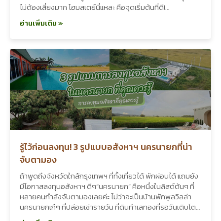
ไม่ต้องเสี่ยงมาก โฮมสเตย์นี่แหละ คือจุดเริ่มต้นที่ดี!…
อ่านเพิ่มเติม »
รู้ไว้ก่อนลงทุน! 3 รูปแบบอสังหาฯ นครนายกที่น่า
จับตามอง
ถ้าพูดถึงจังหวัดใกล้กรุงเทพฯ ที่ทั้งเที่ยวได้ พักผ่อนได้ แถมยัง
มีโอกาสลงทุนอสังหาฯ ดีๆ“นครนายก” คือหนึ่งในลิสต์ต้นๆ ที่
หลายคนกำลังจับตามองเลยค่ะ ไม่ว่าจะเป็นบ้านพักพูลวิลล่า
นครนายกเก๋ๆ ที่ปล่อยเช่ารายวัน ที่ดินทำเลทองที่รอวันเติบโต…