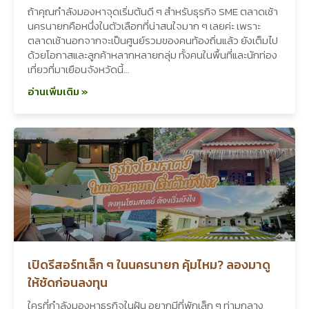
ถ้าคุณกำลังมองหาจุดเริ่มต้นดี ๆ สำหรับธุรกิจ SME ตลาดเช้า
นครนายกคือหนึ่งในตัวเลือกที่น่าสนใจมาก ๆ เลยค่ะ เพราะ
ตลาดเช้านอกจากจะเป็นศูนย์รวมของคนท้องถิ่นแล้ว ยังเต็มไป
ด้วยโอกาสและลูกค้าหลากหลายกลุ่ม ทั้งคนในพื้นที่และนักท่อง
เที่ยวที่มาเยือนจังหวัดนี้…
อ่านเพิ่มเติม »
เปิดรีสอร์ทเล็ก ๆ ในนครนายก คุ้มไหม? ลองมาดู
ให้ชัดก่อนลงทุน
ใครที่กำลังมองหาธุรกิจในฝัน อยากมีที่พักเล็ก ๆ ท่ามกลาง