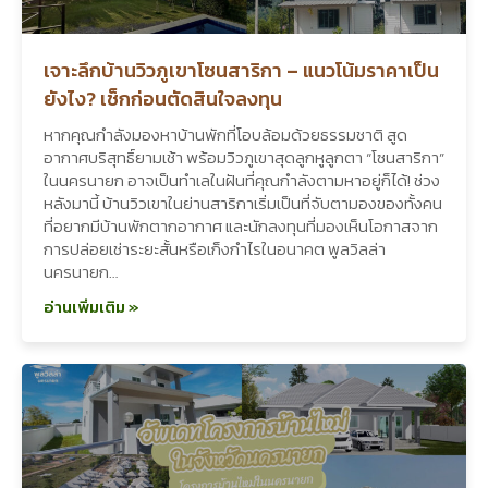
เจาะลึกบ้านวิวภูเขาโซนสาริกา – แนวโน้มราคาเป็น
ยังไง? เช็กก่อนตัดสินใจลงทุน
หากคุณกำลังมองหาบ้านพักที่โอบล้อมด้วยธรรมชาติ สูด
อากาศบริสุทธิ์ยามเช้า พร้อมวิวภูเขาสุดลูกหูลูกตา “โซนสาริกา”
ในนครนายก อาจเป็นทำเลในฝันที่คุณกำลังตามหาอยู่ก็ได้! ช่วง
หลังมานี้ บ้านวิวเขาในย่านสาริกาเริ่มเป็นที่จับตามองของทั้งคน
ที่อยากมีบ้านพักตากอากาศ และนักลงทุนที่มองเห็นโอกาสจาก
การปล่อยเช่าระยะสั้นหรือเก็งกำไรในอนาคต พูลวิลล่า
นครนายก…
อ่านเพิ่มเติม »