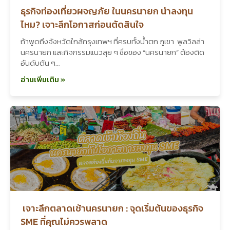
ธุรกิจท่องเที่ยวผจญภัย ในนครนายก น่าลงทุน
ไหม? เจาะลึกโอกาสก่อนตัดสินใจ
ถ้าพูดถึงจังหวัดใกล้กรุงเทพฯ ที่ครบทั้งน้ำตก ภูเขา พูลวิลล่า
นครนายก และกิจกรรมแนวลุย ๆ ชื่อของ “นครนายก” ต้องติด
อันดับต้น ๆ…
อ่านเพิ่มเติม »
เจาะลึกตลาดเช้านครนายก : จุดเริ่มต้นของธุรกิจ
SME ที่คุณไม่ควรพลาด