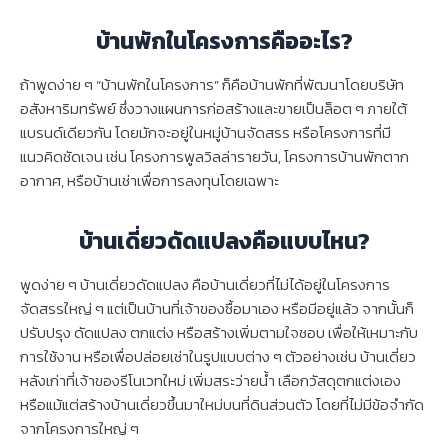
บ้านพักในโครงการคืออะไร?
ถ้าพูดง่าย ๆ “บ้านพักในโครงการ” ก็คือบ้านพักที่พัฒนาโดยบริษัท
อสังหาริมทรัพย์ ซึ่งวางแผนการก่อสร้างและขายเป็นล็อต ๆ ภายใต้
แบรนด์เดียวกัน โดยมักจะอยู่ในหมู่บ้านจัดสรร หรือโครงการที่มี
แนวคิดชัดเจน เช่น โครงการพูลวิลล่ารายวัน, โครงการบ้านพักตาก
อากาศ, หรือบ้านเช่าเพื่อการลงทุนโดยเฉพาะ
บ้านเดี่ยวดัดแปลงคือแบบไหน?
พูดง่าย ๆ บ้านเดี่ยวดัดแปลง คือบ้านเดี่ยวที่ไม่ได้อยู่ในโครงการ
จัดสรรใหญ่ ๆ แต่เป็นบ้านที่เจ้าของซื้อมาเอง หรือมีอยู่แล้ว จากนั้นก็
ปรับปรุง ดัดแปลง ตกแต่ง หรือสร้างเพิ่มตามใจชอบ เพื่อให้เหมาะกับ
การใช้งาน หรือเพื่อปล่อยเช่าในรูปแบบต่าง ๆ ตัวอย่างเช่น บ้านเดี่ยว
หลังเก่าที่เจ้าของรีโนเวทใหม่ เพิ่มสระว่ายน้ำ เลือกวัสดุตกแต่งเอง
หรือแม้แต่สร้างบ้านเดี่ยวขึ้นมาใหม่บนที่ดินส่วนตัว โดยที่ไม่มีข้อจำกัด
จากโครงการใหญ่ ๆ